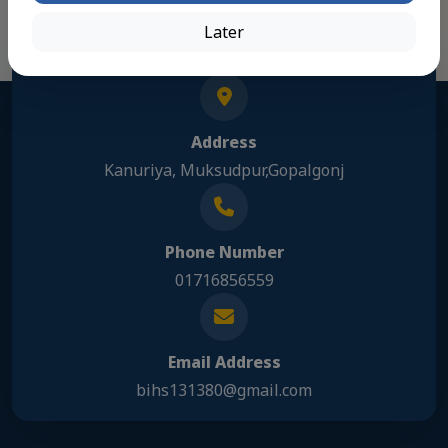
Later
Address
Kanuriya, Muksudpur,Gopalgonj
Phone Number
01716856559
Email Address
bihs131380@gmail.com